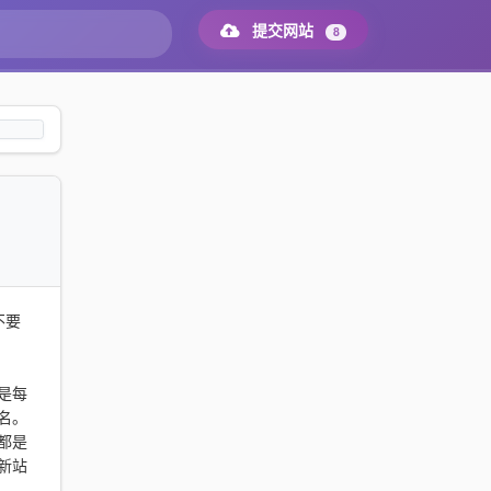
提交网站
8
不要
是每
名。
都是
新站