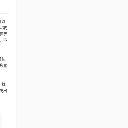
可以
以我
题等
，不
哪怕
的喜
上就
找出