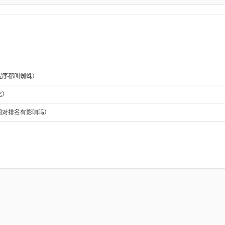
程序都叫蜘蛛）
化）
词对排名有影响吗）
）