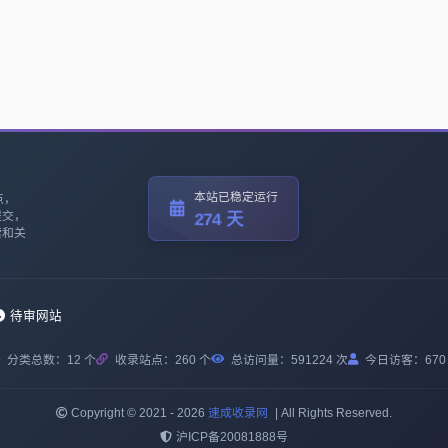
本站已稳定运行
点，
提交，
274 天
索和关
。
待审网站
分类总数：12 个
收录站点：260 个
总访问量：
591224 次
今日访客：
670
Copyright © 2021 - 2026
速成收录网
|
All Rights Reserved.
沪ICP备20081888号