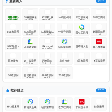
最新点入
25个
电影导航-
58美图收录
AT导航_收
H43技术网
三万收录网
188收录网
影视导航-
网-自动收
录网_免费
_分类目录
电影站收
录网站-流
收录网站_
网_免费网
录-自动收
量交换-自
自动收录网
站目录_网
录网-网站
动链
_秒收录
站收录_网
606收录网
606导航网
站长聚集站
分类导航网
北陌导航网
收录
址提交_免
四七工具箱
_常用网址
_技术导
- 技术导
费收录网站
大全_生活
航、在线工
航-上网导
服务_让上
具、电台收
航-网址导
网更顺溜
听、API接
航
92K导航 -
i9k.cn_AI
自助链大全
口、在线壁
老李收录网
站长聚集地
非凡技术导
免费自动秒
工具导航_
纸、公众
航
收录网址导
程序员资源
号、小程
航
大全_硬核
序、小游
科技网址导
戏、软件应
百度搜索
DRT收录网
站牌导航_
必应搜索
飞哥收录网
飞哥收录网
航
用等，打造
_分类目录
效率工具_
网站交流和
网_免费网
网址导航_
展示平台 -
站目录_网
设计资源_
一站式资源
站收录_网
站牌导航_
平台
5G收录网
自动秒收录
888收录网
755收录网
址提交_免
极简美学上
- 免费自动
- SEO外链
费收录网站
网首页
秒收录网址
大全_免费
导航
提交网站_
快速收录_
推荐站点
25个
免费收录平
台-888收
录网
H43技术网
5G收录网
新站长互联
站长聚集地
老李收录网
非凡技术导
网百科
航