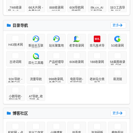
自动收录网
航-网址导
秒收录网址
换_精品链
_秒收录
航
导航，实现
网站目录
7W8收录
66大片网 -
888收录网
606导航网
i9k.cn_AI
SEO工具导
自主提交，
网-7w8.cn
免费在线观
- SEO外链
_常用网址
工具导航_
航_站长资
自动化收
网站目录,
看最新电
大全_免费
大全_生活
程序员资源
源_网站优
录，打造百
网址提交,
影！
提交网站_
服务_让上
大全_硬核
化_数据分
万网址库
分类目录,
快速收录_
网更顺溜
科技网址导
析_专业
目录导航
更多
网站大全,
免费收录平
航
SEO导航网
名站导航之
台-888收
家
录网
H43技术网
新站长互联
站长聚集地
老李收录网
非凡技术导
5G收录网
网百科
航
古诗词网
产品经理导
606收录网
188收录网
58美图收录
四七工具箱
航
网-自动收
录网站-流
量交换-自
动链
92K导航 -
流量导航
998收录网,
电影导航-
老树岛分类
易流链
免费自动秒
免费自动秒
影视导航-
目录
收录网址导
收录网址,
电影站收
航
提供自动收
录-自动收
录,网站导
录网-网站
小鹅导航-
AT导航_收
航大全源
收录
网站收录-
录网_免费
码,自动链,
自动收录
收录网站_
友情链接交
网-网址收
自动收录网
换。
录-自动秒
_秒收录
博客社区
更多
收录
松松网 - 卢
天兴工作室
小锋博客
益吾库
涂涂研版
橙色阳光