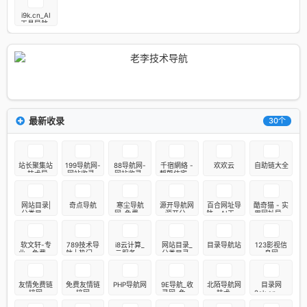
精选的导航
网站
i9k.cn_AI
工具导航_
程序员资源
大全_硬核
科技网址导
航
最新收录
30个
站长聚集站
199导航网-
88导航网-
千宿網絡 -
欢欢云
自助链大全
_技术导
网站收录-
网站收录-
靜態住宅壹
航、在线工
网址收录-
网址收录-
手服務器_
具、电台收
网址导航-
网址导航-
跨境電商
听、API接
收录网站-
收录网站-
TK專線VPS
网站目录|
奇点导航
寒尘导航
源开导航网
百合网址导
酷奇猫 - 实
口、在线壁
自助广告系
自助广告系
服務器
分类目录|
网-免费收
_源开分类
航 - AI工具
用网址导航
纸、公众
统
统
优秀网
录 - 专业网
目录_收录
集合大全 |
_优质网站
号、小程
站-315友链
址导航平台
精选的导航
生成式AI导
分类目录_
序、小游
网【官方网
网站
航平台 | 百
安全资源搜
戏、软件应
软文轩-专
789技术导
i8云计算_
网站目录_
目录导航站
123影视信
站】
合网址导航
索
用等，打造
业、免费收
航 | 热门网
云服务器,
分类目录_
息网
网站交流和
录各行业网
址导航大全
稳定，高性
网站大全_
展示平台 -
站的分类目
能，香港
网址大全_
一站式资源
录网址导航
CN2独享云
网站导航_
平台
友情免费链
免费友情链
PHP导航网
9E导航_收
北陌导航网
目录网
平台
服务器
网址导航_
接网
接网
录网_免费
- 技术导
2ck.cn- 全
网址提交_
收录网站_
航-上网导
新架构自动
友情链接交