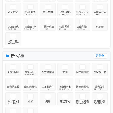
业智变·云
云-云智一
先的云服务
启未来 - 腾
体深入产业
器、高防服
讯
务器、香港
服务器云计
西部数码
行业AI先
慈云数据
亿恩科技-
小鸟云 - 企
美团点评云
算服务商！
锋-华为云
专注服务器
业级云服务
店助手——
托管23年
器、虚拟主
为餐厅提供
机、服务器
一体化解决
租用托管服
方案
UCloud优
金山云-全
中国电信天
快快网络-
火山引擎-
亿速云
务提供商
刻得-首家
球高品质云
翼云
新一代云安
你的AI云
公有云科创
服务专家
全引领者
板上市公司
i8云计算_
云服务器,
稳定，高性
能，香港
CN2独享云
行业机构
更多
服务器
A5创业网
报告大厅_
东方财富网
36氪
阿里研究院
国家统计局
首选市场调
研报告门户
_专业提供
各行业市场
大数据工具
山东欣烨化
山东欣烨生
济南烨烨科
济南欣欣化
蒸汽发生
调研报告
工
物
技有限公司
工
器-锅炉-工
业锅炉_郑
州金柯机电
安装工程有
TCL官网 |
小米
美的
康佳官网
四川长虹电
奥克斯-创
限公司官网
TCL电视-
子控股集团
领智能生
首页
家用电器-
有限公司
活，培养优
智能家居-
秀人才