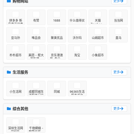
购物网站
更多
线解密|ASP
在线解
密|ioncube
9/10解
密|php反编
译|zend6解
拼多多 新
有赞
1688
什么值得买
天猫
当当网
密|Zend
电商开创者
Tmall.com
Guard 6 破
- 买正品上
解||www.z
天猫就购了
haoyuanm
a.com|
亚马孙
唯品会
聚美优品
沃尔玛
山姆超市
盒马
朴朴超市
美团 - 帮大
京东港澳
淘宝
小象超市
家吃得更
版-专业的
好，生活更
综合网上购
好
物商城
生活服务
更多
小生活网
成都同城生
同城
96365生活
活服务门户
服务平台
综合其他
更多
深圳生活网
千宿網絡 -
- 深圳生活
靜態住宅壹