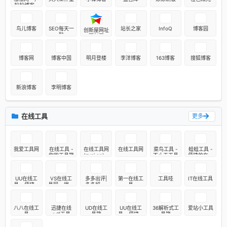
松松博客 -
为草根创业
者提供网络
推广知识
鸟儿博客
SEO每天一
站长之家
InfoQ
博客园
创新屋网址
贴
百科网
博客网
博客中国
明月登楼
李洋博客
163博客
搜狐博客
新浪博客
李明博客
在线工具
更多
我爱工具网
在线工具 -
在线工具网
在线工具网
菜鸟工具 -
蛙蛙工具 -
你的工具箱
(zxgj.cn) -
-
不止于工具
便捷的在线
工作生活好
TooL55.co
工具网站
帮手
m
UU在线工
VS在线工
多多出评|
第一在线工
工具哇
IT在线工具
具 - 便捷实
具网 - 提供
多多留评|
具
用的工具集
一站式在线
出评留评开
合站
工具集合
团软件助手
工具官网入
八八在线工
迅捷在线
UD在线工
UU在线工
36解析式工
爱站小工具
口-在线下
具
pdf工具
具箱
具 - 便捷实
具箱
载
用的工具集
合站