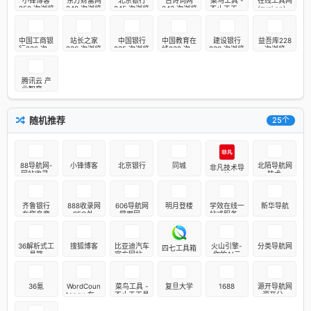
小锋博客
东方财富网
北京银行
古诗词网
菜鸟工具 -
在线工具网
250 次浏览
249 次浏览
245 次浏览
243 次浏览
不止于工具
(zxgj.cn) -
241 次浏览
工作生活好
帮手239 次
浏览
中国工商银
站长之家
中国银行
中国教育在
建设银行
益吾库228
行236 次浏
236 次浏览
235 次浏览
线232 次浏
230 次浏览
次浏览
览
览
腾讯云 产
业智变·云
启未来 - 腾
讯228 次浏
览
随机推荐
25个
88导航网-
小锋博客
北京银行
同城
北陌导航网
非凡技术导
网站收录-
- 技术导
航
网址收录-
航-上网导
网址导航-
航-网址导
收录网站-
航
齐鲁银行
888收录网
606导航网
明月登楼
学效在线一
新华导航
自助广告系
在您身旁
- SEO外链
_常用网址
站式服务平
统
大全_免费
大全_生活
台，让学习
提交网站_
服务_让上
和就业更高
快速收录_
网更顺溜
效
36解析式工
搜狐博客
比亚迪汽车
火山引擎-
分类导航网
免费收录平
四七工具箱
具箱
官方网站首
你的AI云
台-888收
页 - 新能源
录网
汽车世界冠
军
36氪
WordCoun
菜鸟工具 -
复旦大学
1688
源开导航网
ter.cv 在线
不止于工具
_源开分类
字数统计
目录_收录