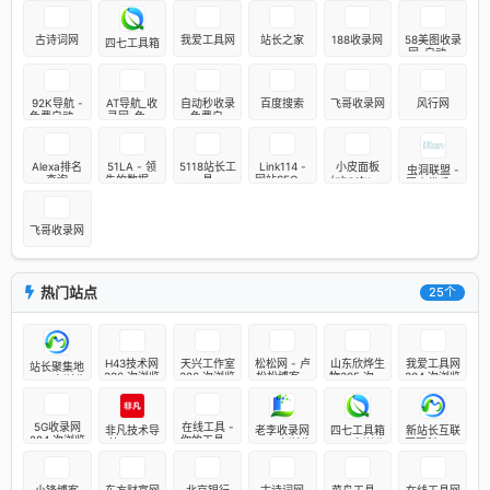
古诗词网
我爱工具网
站长之家
188收录网
58美图收录
四七工具箱
网-自动收
录网站-流
量交换-自
动链
92K导航 -
AT导航_收
自动秒收录
百度搜索
飞哥收录网
风行网
免费自动秒
录网_免费
- 免费自动
收录网址导
收录网站_
秒收录网址
航
自动收录网
导航
_秒收录
Alexa排名
51LA - 领
5118站长工
Link114 -
小皮面板
虫洞联盟 -
查询
先的数据统
具
网站SEO查
(phpstudy
国内优秀的
计服务商
询, 域名批
) - 让天下
中文互联网
量查询, 站
没有难配的
联盟官网 |
长工具
服务器环
ikun之家
飞哥收录网
境！
热门站点
25个
H43技术网
天兴工作室
松松网 - 卢
山东欣烨生
我爱工具网
站长聚集地
336 次浏览
326 次浏览
松松博客 -
物305 次浏
304 次浏览
340 次浏览
为草根创业
览
者提供网络
推广知识
5G收录网
在线工具 -
317 次浏览
非凡技术导
老李收录网
四七工具箱
新站长互联
284 次浏览
你的工具箱
航 270 次
262 次浏览
262 次浏览
网百科 259
265 次浏览
浏览
次浏览