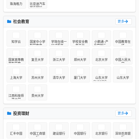
商用产品-
珠海格力
比亚迪汽车
光伏产业
官方网站首
页 - 新能源
汽车世界冠
军
社会教育
更多
知学云
国家中小学
学效在线一
学校安全教
小鹅通-产
中国教育在
智慧教育平
站式服务平
育平台
品营销与用
线
台
台，让学习
户服务的私
和就业更高
域运营工具
效
国家高等教
复旦大学
浙江大学
郑州大学
北京大学
中国人民大
育智慧教育
学
平台
上海大学
苏州大学
清华大学
厦门大学
山东大学
山东大学
SHANDON
G
UNIVERSIT
Y
江西科技师
贵州大学
范大学
投资理财
更多
汇丰中国
中国工商银
建设银行
中国银行
北京银行
深圳农商银
行
行