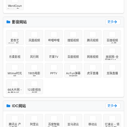
WordCoun
ter.cv 在线
字数统计
影音网站
更多
爱奇艺
凤凰视频
哔哩哔哩
搜狐视频
腾讯视频
百搜视频
iQIYI-热门
——业界领
独播剧集在
先的中文视
线观看
频搜索引擎
之一
乐柔影视
风行网
芒果TV
百度视频
网易视频
放屁网-全
网音乐MP3
高品质在线
免费下载与
播放
Mtime时光
1905电影
PPTV
AcFun弹幕
虎牙直播
龙珠直播
网
网
视频网
66大片网 -
123影视信
免费在线观
息网
看最新电
影！
IDC网站
更多
腾讯云 产
阿里云
百度智能
亚马逊云
移动云
亿速云 - 领