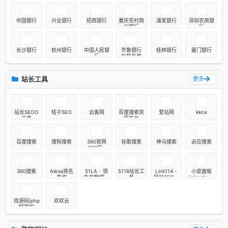
中国银行
兴业银行
招商银行
重庆农村商
浦发银行
深圳农商银
业银行
行
长沙银行
杭州银行
中国人民银
齐鲁银行
桂林银行
厦门银行
行
在您身旁
站长工具
更多
站长SEOO
桔子SEO
云客网
百度搜索资
爱站网
kkce
工具
源平台
百度搜索
搜狗搜索
360官网
谷歌搜索
神马搜索
必应搜索
-360安全
中心 - 360
安全软件 -
360智能硬
360搜索
Alexa排名
51LA - 领
5118站长工
Link114 -
小皮面板
件 - 360智
查询
先的数据统
具
网站SEO查
(phpstudy
能家居 -
计服务商
询, 域名批
) - 让天下
360企业服
量查询, 站
没有难配的
务
长工具
服务器环
找源码|php
欢欢云
境！
解密加
密|php混淆
解密|phpjm
解密|php在