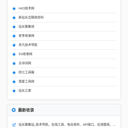
H43技术网
新站长互联网百科
站长聚集地
老李收录网
非凡技术导航
5G收录网
古诗词网
四七工具箱
我爱工具网
站长之家
最新收录
站长聚集站_技术导航、在线工具、电台收听、API接口、在线壁纸、公众号、小程序、小游戏、软件应用等，打造网站交流和展示平台 - 一站式资源平台